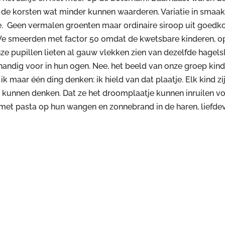
s de korsten wat minder kunnen waarderen. Variatie in sma
tie. Geen vermalen groenten maar ordinaire siroop uit goed
We smeerden met factor 50 omdat de kwetsbare kinderen, op
ze pupillen lieten al gauw vlekken zien van dezelfde hagels
 handig voor in hun ogen. Nee, het beeld van onze groep kin
k maar één ding denken: ik hield van dat plaatje. Elk kind zi
 kunnen denken. Dat ze het droomplaatje kunnen inruilen vo
, met pasta op hun wangen en zonnebrand in de haren, liefd