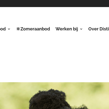
bod
🔆Zomeraanbod
Werken bij
Over Dist