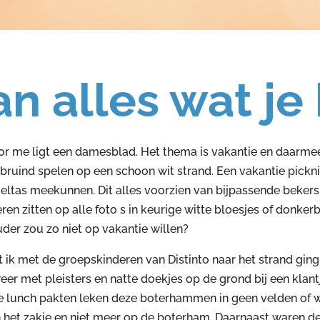
n alles wat je
Voor me ligt een damesblad. Het thema is vakantie en daarmee
bruind spelen op een schoon wit strand. Een vakantie pickni
oeltas meekunnen. Dit alles voorzien van bijpassende beke
n zitten op alle foto s in keurige witte bloesjes of donkerb
uder zou zo niet op vakantie willen?
t ik met de groepskinderen van Distinto naar het strand ging
er met pleisters en natte doekjes op de grond bij een klan
de lunch pakten leken deze boterhammen in geen velden of 
n het zakje en niet meer op de boterham. Daarnaast waren d