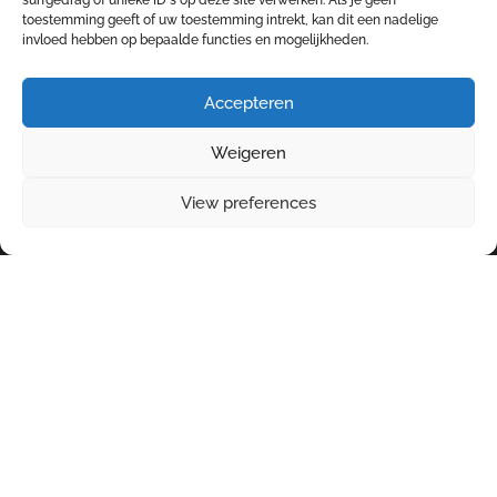
surfgedrag of unieke ID's op deze site verwerken. Als je geen
toestemming geeft of uw toestemming intrekt, kan dit een nadelige
Disclaimer
invloed hebben op bepaalde functies en mogelijkheden.
Privacy
Cookies
Accepteren
Weigeren
View preferences
Ontwikkeld door bureau Peppr © 2026