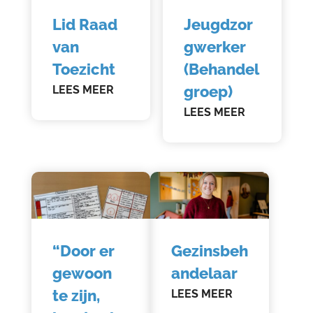
Lid Raad
Jeugdzor
van
gwerker
Toezicht
(Behandel
groep)
LEES MEER
LEES MEER
“Door er
Gezinsbeh
gewoon
andelaar
te zijn,
LEES MEER