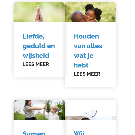
Liefde,
Houden
geduld en
van alles
wijsheid
wat je
hebt
LEES MEER
LEES MEER
Samen
Wij