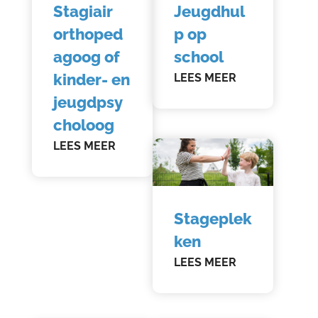
Stagiair
Jeugdhul
orthoped
p op
agoog of
school
kinder- en
LEES MEER
jeugdpsy
choloog
LEES MEER
Stageplek
ken
LEES MEER