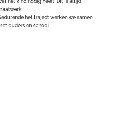
at het kind nodig heeft. Dit is altijd
maatwerk.
Gedurende het traject werken we samen
met ouders en school