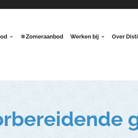
bod
🔆Zomeraanbod
Werken bij
Over Dist
orbereidende 