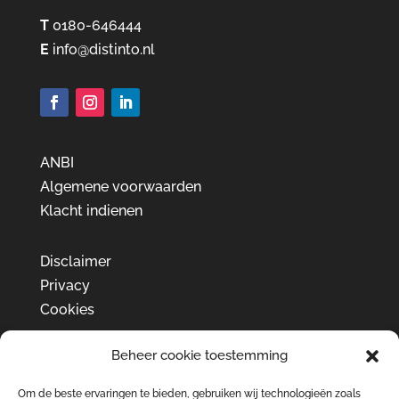
T
0180-646444
E
info@distinto.nl
ANBI
Algemene voorwaarden
Klacht indienen
Disclaimer
Privacy
Cookies
Beheer cookie toestemming
Om de beste ervaringen te bieden, gebruiken wij technologieën zoals